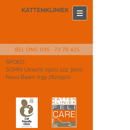
KATTENKLINIEK
FELICARE
DIERENARTS VOOR KATTEN
BEL ONS:
035 - 73 70 425
SPOED:
SGMN Utrecht 0900 222 3000
Nova Baarn 035-7820900
KONINGINNELAAN 23, 3762 DA,
SOEST